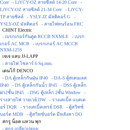
Core
- LiYCY-OZ สายชิลด์ 14-20 Core
-
LiYCY-OZ สายชิลด์ 21-34 Core
- LiYCY-
TP สายชิลล์
- YSLY-JZ มัลติคอร์ G
-
YSLY-OZ มัลติคอร์
- สายไฟทนร้อน FRC
CHINT Electric
- เบรกเกอร์กันดูด RCCB NXMLE
- เบรก
เกอร์ AC MCB
- เบรกเกอร์ AC MCCB
NXM-125S
เจเจ แลบ JJ-LAPP
- สายไฟ โซลาร์ 6 Sq.mm.
เดนโก้ DENCO
- DA ตู้เหล็กกันฝุ่น IP40
- DA-S ตู้สเตนเลส
IP40
- DS ตู้เหล็กกันน้ำ IP45
- DSS ตู้เหล็ก
ฝา2ชั้น IP45
- DSG ตู้เหล็ก 2ชั้น Window
-
รางสายไฟ วายเวย์ DW
- รางเคเบิ้ล แบดเด
อร์ DQR
- รางเคเบิ้ลเทรย์ DSR
- ตู้สวิทซ์
บอร์ด MDB
- ตู้สวิทซ์บอร์ด มีหลังคา DO
สกรู น็อต แหวน พุก
- สกรู เกลียวปล่อย