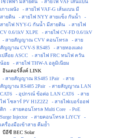
ใช้ไฟฟ้า มีสายดิน
- สายไฟ VAF เส้นแบน
เกาะผนัง
- สายไฟ VAF-G เส้นแบน มี
สายดิน
- สายไฟ NYY สายแข็ง กันน้ำ
-
สายไฟ NYY-G กันน้ำ มีสายดิน
- สายไฟ
CV 0.6/1kV XLPE
- สายไฟ CV-FD 0.6/1kV
- สายสัญญาณ CVV คอนโทรล
- สาย
สัญญาณ CVV-S RS485
- สายทองแดง
เปลือย ASCC
- สายไฟ FRC ทนไฟ ควัน
น้อย
- สายไฟ THW-A อลูมิเนียม
อินเตอร์ลิ้งค์ LINK
- สายสัญญาณ RS485 1Pair
- สาย
สัญญาณ RS485 2Pair
- สายสัญญาณ LAN
CAT6
- อุปกรณ์ ข้อต่อ LAN CAT6
- สาย
ไฟ โซลาร์ PV H1Z2Z2
- สายไฟเบอร์ออฟ
ติก
- สายคอนโทรล Multi Core
- PoE
Surge Injector
- สายคอนโทรล LiYCY
-
เครื่องมือเข้าสาย คีมย้ำ
บีอีซี BEC Solar