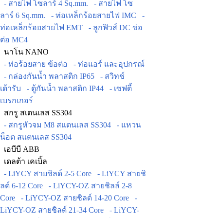
- สายไฟ โซลาร์ 4 Sq.mm.
- สายไฟ โซ
ลาร์ 6 Sq.mm.
- ท่อเหล็กร้อยสายไฟ IMC
-
ท่อเหล็กร้อยสายไฟ EMT
- ลูกฟิวส์ DC ข่อ
ต่อ MC4
นาโน NANO
- ท่อร้อยสาย ข้อต่อ
- ท่อแอร์ และอุปกรณ์
- กล่องกันน้ำ พลาสติก IP65
- สวิทช์
เต้ารับ
- ตู้กันน้ำ พลาสติก IP44
- เซฟตี้
เบรกเกอร์
สกรู สเตนเลส SS304
- สกรูหัวจม M8 สแตนเลส SS304
- แหวน
น็อต สแตนเลส SS304
เอบีบี ABB
เดลต้า เคเบิ้ล
- LiYCY สายชิลด์ 2-5 Core
- LiYCY สายชิ
ลด์ 6-12 Core
- LiYCY-OZ สายชิลล์ 2-8
Core
- LiYCY-OZ สายชิลด์ 14-20 Core
-
LiYCY-OZ สายชิลด์ 21-34 Core
- LiYCY-