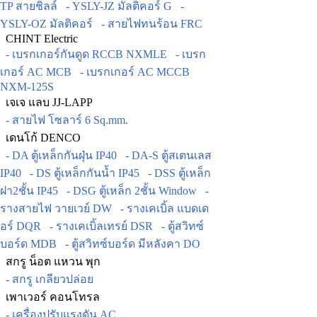
TP สายชิลล์
- YSLY-JZ มัลติคอร์ G
-
YSLY-OZ มัลติคอร์
- สายไฟทนร้อน FRC
CHINT Electric
- เบรกเกอร์กันดูด RCCB NXMLE
- เบรก
เกอร์ AC MCB
- เบรกเกอร์ AC MCCB
NXM-125S
เจเจ แลบ JJ-LAPP
- สายไฟ โซลาร์ 6 Sq.mm.
เดนโก้ DENCO
- DA ตู้เหล็กกันฝุ่น IP40
- DA-S ตู้สเตนเลส
IP40
- DS ตู้เหล็กกันน้ำ IP45
- DSS ตู้เหล็ก
ฝา2ชั้น IP45
- DSG ตู้เหล็ก 2ชั้น Window
-
รางสายไฟ วายเวย์ DW
- รางเคเบิ้ล แบดเด
อร์ DQR
- รางเคเบิ้ลเทรย์ DSR
- ตู้สวิทซ์
บอร์ด MDB
- ตู้สวิทซ์บอร์ด มีหลังคา DO
สกรู น็อต แหวน พุก
- สกรู เกลียวปล่อย
เพาเวอร์ คอนโทรล
- เครื่องปรับแรงดัน AC