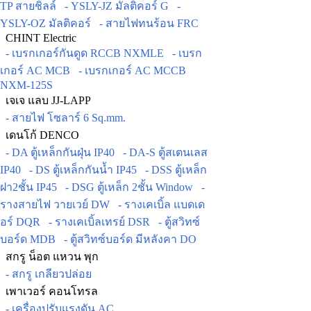
TP สายชิลล์
- YSLY-JZ มัลติคอร์ G
-
YSLY-OZ มัลติคอร์
- สายไฟทนร้อน FRC
CHINT Electric
- เบรกเกอร์กันดูด RCCB NXMLE
- เบรก
เกอร์ AC MCB
- เบรกเกอร์ AC MCCB
NXM-125S
เจเจ แลบ JJ-LAPP
- สายไฟ โซลาร์ 6 Sq.mm.
เดนโก้ DENCO
- DA ตู้เหล็กกันฝุ่น IP40
- DA-S ตู้สเตนเลส
IP40
- DS ตู้เหล็กกันน้ำ IP45
- DSS ตู้เหล็ก
ฝา2ชั้น IP45
- DSG ตู้เหล็ก 2ชั้น Window
-
รางสายไฟ วายเวย์ DW
- รางเคเบิ้ล แบดเด
อร์ DQR
- รางเคเบิ้ลเทรย์ DSR
- ตู้สวิทซ์
บอร์ด MDB
- ตู้สวิทซ์บอร์ด มีหลังคา DO
สกรู น็อต แหวน พุก
- สกรู เกลียวปล่อย
เพาเวอร์ คอนโทรล
- เครื่องปรับแรงดัน AC