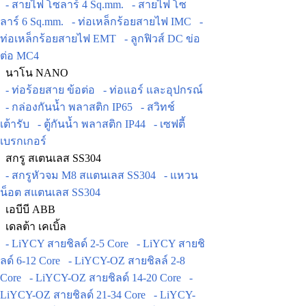
- สายไฟ โซลาร์ 4 Sq.mm.
- สายไฟ โซ
ลาร์ 6 Sq.mm.
- ท่อเหล็กร้อยสายไฟ IMC
-
ท่อเหล็กร้อยสายไฟ EMT
- ลูกฟิวส์ DC ข่อ
ต่อ MC4
นาโน NANO
- ท่อร้อยสาย ข้อต่อ
- ท่อแอร์ และอุปกรณ์
- กล่องกันน้ำ พลาสติก IP65
- สวิทช์
เต้ารับ
- ตู้กันน้ำ พลาสติก IP44
- เซฟตี้
เบรกเกอร์
สกรู สเตนเลส SS304
- สกรูหัวจม M8 สแตนเลส SS304
- แหวน
น็อต สแตนเลส SS304
เอบีบี ABB
เดลต้า เคเบิ้ล
- LiYCY สายชิลด์ 2-5 Core
- LiYCY สายชิ
ลด์ 6-12 Core
- LiYCY-OZ สายชิลล์ 2-8
Core
- LiYCY-OZ สายชิลด์ 14-20 Core
-
LiYCY-OZ สายชิลด์ 21-34 Core
- LiYCY-