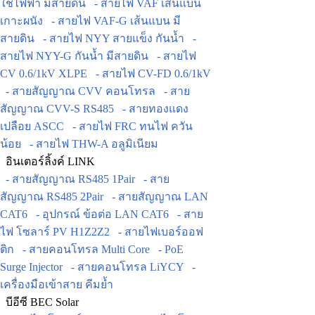
ใช้ไฟฟ้า มีสายดิน
- สายไฟ VAF เส้นแบน
เกาะผนัง
- สายไฟ VAF-G เส้นแบน มี
สายดิน
- สายไฟ NYY สายแข็ง กันน้ำ
-
สายไฟ NYY-G กันน้ำ มีสายดิน
- สายไฟ
CV 0.6/1kV XLPE
- สายไฟ CV-FD 0.6/1kV
- สายสัญญาณ CVV คอนโทรล
- สาย
สัญญาณ CVV-S RS485
- สายทองแดง
เปลือย ASCC
- สายไฟ FRC ทนไฟ ควัน
น้อย
- สายไฟ THW-A อลูมิเนียม
อินเตอร์ลิ้งค์ LINK
- สายสัญญาณ RS485 1Pair
- สาย
สัญญาณ RS485 2Pair
- สายสัญญาณ LAN
CAT6
- อุปกรณ์ ข้อต่อ LAN CAT6
- สาย
ไฟ โซลาร์ PV H1Z2Z2
- สายไฟเบอร์ออฟ
ติก
- สายคอนโทรล Multi Core
- PoE
Surge Injector
- สายคอนโทรล LiYCY
-
เครื่องมือเข้าสาย คีมย้ำ
บีอีซี BEC Solar